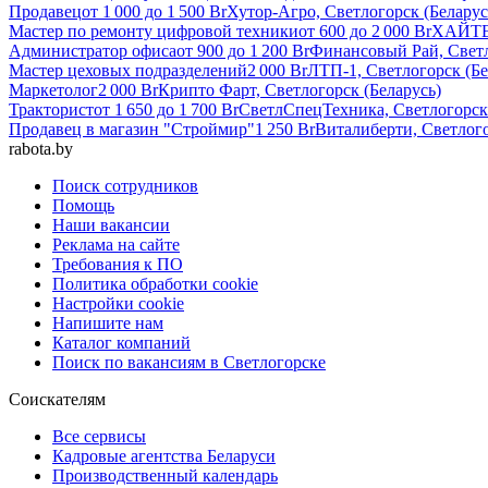
Продавец
от
1 000
до
1 500
Br
Хутор-Агро, Светлогорск (Беларус
Мастер по ремонту цифровой техники
от
600
до
2 000
Br
ХАЙТЕК
Администратор офиса
от
900
до
1 200
Br
Финансовый Рай, Светл
Мастер цеховых подразделений
2 000
Br
ЛТП-1, Светлогорск (Бе
Маркетолог
2 000
Br
Крипто Фарт, Светлогорск (Беларусь)
Тракторист
от
1 650
до
1 700
Br
СветлСпецТехника, Светлогорск 
Продавец в магазин "Строймир"
1 250
Br
Виталиберти, Светлого
rabota.by
Поиск сотрудников
Помощь
Наши вакансии
Реклама на сайте
Требования к ПО
Политика обработки cookie
Настройки cookie
Напишите нам
Каталог компаний
Поиск по вакансиям в Светлогорске
Соискателям
Все сервисы
Кадровые агентства Беларуси
Производственный календарь