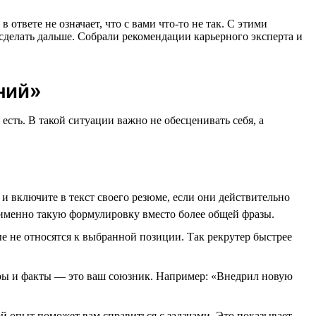
ответе не означает, что с вами что-то не так. С этими
сделать дальше. Собрали рекомендации карьерного эксперта и
ний»
есть. В такой ситуации важно не обесценивать себя, а
 включите в текст своего резюме, если они действительно
 именно такую формулировку вместо более общей фразы.
ые не относятся к выбранной позиции. Так рекрутер быстрее
фры и факты — это ваш союзник. Например: «Внедрил новую
ой опыт поможет вам справиться с задачами. Это показывает