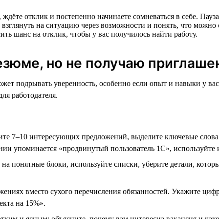
дёте отклик и постепенно начинаете сомневаться в себе. Пауза в 
зглянуть на ситуацию через возможности и понять, что можно 
ить шанс на отклик, чтобы у вас получилось найти работу.
езюме, но не получаю приглаше
жет подрывать уверенность, особенно если опыт и навыки у вас 
для работодателя.
те 7–10 интересующих предложений, выделите ключевые слова и
ании упоминается «продвинутый пользователь 1С», используйте
 на понятные блоки, используйте списки, уберите детали, котор
тижениях вместо сухого перечисления обязанностей. Укажите ци
екта на 15%».
тким и ясным: объясните, почему вам интересна вакансия и как